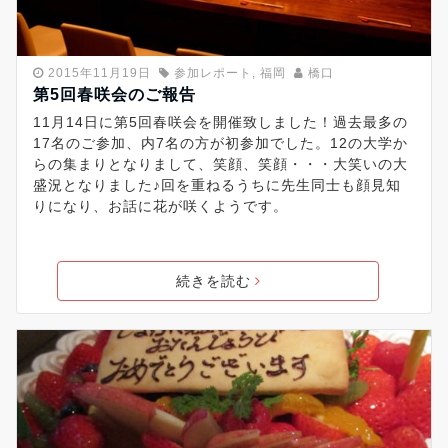
2015年11月19日
参加レポート
,
福岡
橋口
第5回春咲会のご報告
11月14日に第5回春咲会を開催致しました！過去最多の
17名のご参加、内7名の方が初参加でした。12の大学か
らの集まりとなりまして、笑顔、笑顔・・・大笑いの大
盛況となりました♪回を重ねるうちに先生同士も顔見知
りになり、お話に花が咲くようです。
続きを読む