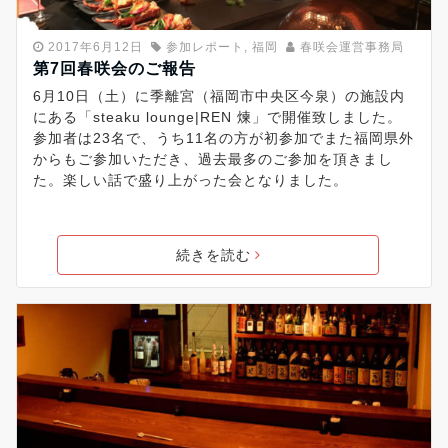
2017年6月12日
参加レポート
,
福岡
春咲会運営事務局
第7回春咲会のご報告
6月10日（土）に季離宮（福岡市中央区今泉）の施設内
にある「steaku lounge|REN 煉」で開催致しました。
参加者は23名で、うち11名の方が初参加でまた福岡県外
からもご参加いただき、過去最多のご参加を頂きまし
た。楽しい話で盛り上がった会となりました。
続きを読む